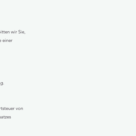
tten wir Sie,
e einer
ng
.
rtsteuer von
satzes