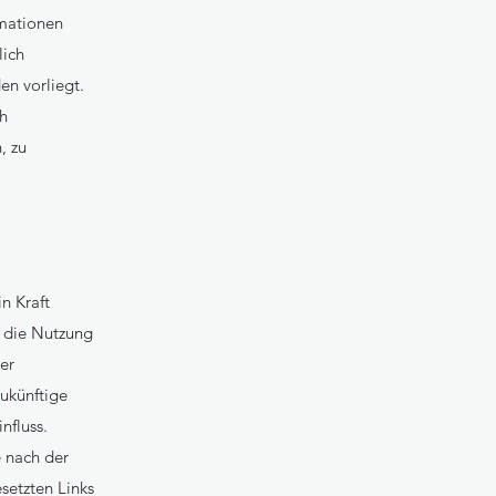
rmationen
lich
en vorliegt.
ch
, zu
n Kraft
, die Nutzung
der
zukünftige
nfluss.
e nach der
setzten Links