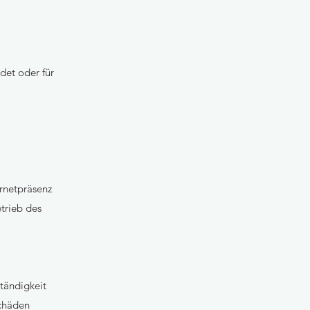
det oder für
ernetpräsenz
trieb des
ständigkeit
Schäden